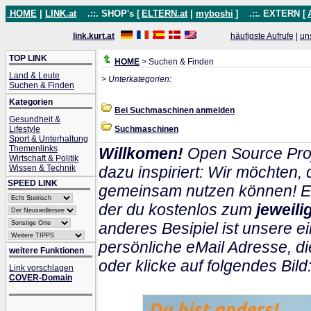
HOME
|
LINK.at
.::. SHOP's [
ELTERN.at
|
myboshi
]
.::. EXTERN [
link.kurt.at
häufigste Aufrufe
|
un
TOP LINK
HOME
> Suchen & Finden
Land & Leute
> Unterkategorien:
Suchen & Finden
Kategorien
Bei Suchmaschinen anmelden
Gesundheit &
Lifestyle
Suchmaschinen
Sport & Unterhaltung
Themenlinks
Willkomen!
Open Source Proj
Wirtschaft & Politik
Wissen & Technik
dazu inspiriert: Wir möchten
SPEED LINK
gemeinsam nutzen können! Ein
der du kostenlos zum
jeweil
anderes Besipiel ist unsere ei
persönliche eMail Adresse, di
weitere Funktionen
oder klicke auf folgendes Bild
Link vorschlagen
COVER-Domain