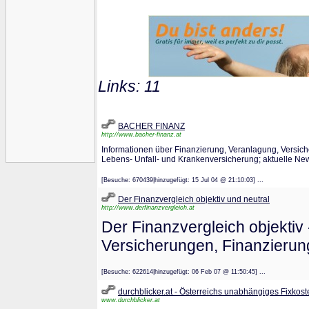
Links: 11
BACHER FINANZ
http://www.bacher-finanz.at
Informationen über Finanzierung, Veranlagung, Versic
Lebens- Unfall- und Krankenversicherung; aktuelle Ne
[Besuche: 670439|hinzugefügt: 15 Jul 04 @ 21:10:03] ...
Der Finanzvergleich objektiv und neutral
http://www.derfinanzvergleich.at
Der Finanzvergleich objektiv 
Versicherungen, Finanzierung
[Besuche: 622614|hinzugefügt: 06 Feb 07 @ 11:50:45] ...
durchblicker.at - Österreichs unabhängiges Fixkost
www.durchblicker.at