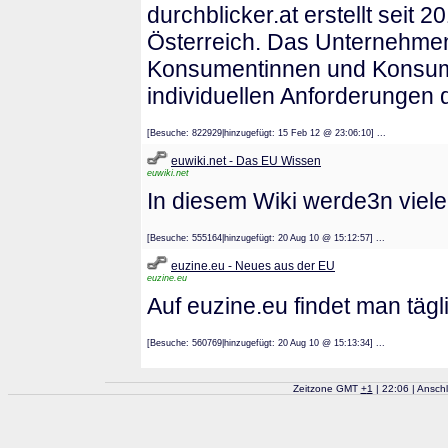
durchblicker.at erstellt seit 
Österreich. Das Unternehmen 
Konsumentinnen und Konsumen
individuellen Anforderungen d
[Besuche: 822929|hinzugefügt: 15 Feb 12 @ 23:06:10] ...
euwiki.net - Das EU Wissen
euwiki.net
In diesem Wiki werde3n viele 
[Besuche: 555164|hinzugefügt: 20 Aug 10 @ 15:12:57] ...
euzine.eu - Neues aus der EU
euzine.eu
Auf euzine.eu findet man täg
[Besuche: 560769|hinzugefügt: 20 Aug 10 @ 15:13:34] ...
Zeitzone GMT
+
1
| 22:06 | Ansch