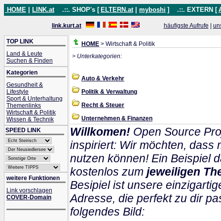
HOME
|
LINK.at
.::. SHOP's [
ELTERN.at
|
myboshi
]
.::. EXTERN [
link.kurt.at
häufigste Aufrufe
|
un
TOP LINK
HOME
> Wirtschaft & Politik
Land & Leute
> Unterkategorien:
Suchen & Finden
Kategorien
Auto & Verkehr
Gesundheit &
Lifestyle
Politik & Verwaltung
Sport & Unterhaltung
Recht & Steuer
Themenlinks
Wirtschaft & Politik
Unternehmen & Finanzen
Wissen & Technik
Willkomen!
Open Source Proj
SPEED LINK
inspiriert: Wir möchten, das
nutzen können! Ein Beispiel d
kostenlos zum
jeweiligen Th
weitere Funktionen
Besipiel ist unsere einzigartig
Link vorschlagen
Adresse, die perfekt zu dir pa
COVER-Domain
folgendes Bild: