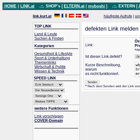
HOME
|
LINK.at
.::. SHOP's [
ELTERN.at
|
myboshi
]
.::. EXTERN [
link.kurt.at
häufigste Aufrufe
|
un
TOP LINK
defekten Link melden
Land & Leute
Suchen & Finden
Ös
Link:
Pr
Kategorien
htt
Gesundheit & Lifestyle
Ist dieser Link defekt?
Sport & Unterhaltung
Themenlinks
Kurze Beschreibung,
Wirtschaft & Politik
warum
Wissen & Technik
es nicht funktioniert.
SPEED LINK
*
Nach dem Senden wird der Link vom 
weitere Funktionen
Link vorschlagen
COVER-Domain