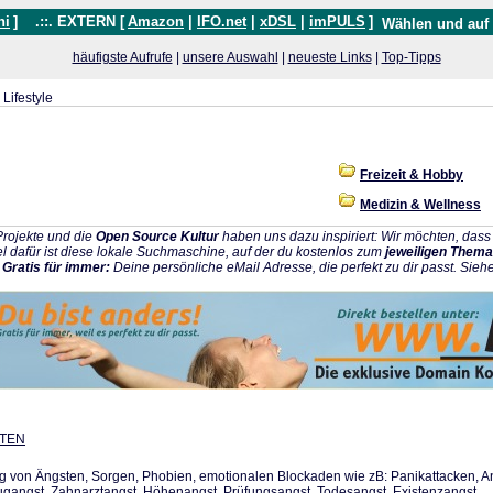
hi
]
.::. EXTERN [
Amazon
|
IFO.net
|
xDSL
|
imPULS
]
Wählen und auf
häufigste Aufrufe
|
unsere Auswahl
|
neueste Links
|
Top-Tipps
Lifestyle
Freizeit & Hobby
Medizin & Wellness
rojekte und die
Open Source Kultur
haben uns dazu inspiriert: Wir möchten, da
l dafür ist diese lokale Suchmaschine, auf der du kostenlos zum
jeweiligen Thema
:
Gratis für immer:
Deine persönliche eMail Adresse, die perfekt zu dir passt. Sieh
UTEN
 von Ängsten, Sorgen, Phobien, emotionalen Blockaden wie zB: Panikattacken, Angs
lugangst, Zahnarztangst, Höhenangst, Prüfungsangst, Todesangst, Existenzangst, ...