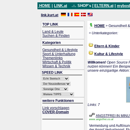
HOME
|
LINK.at
.::. SHOP's [
ELTERN.at
|
mybos
link.kurt.at
TOP LINK
HOME
> Gesundheit & 
Land & Leute
> Unterkategorien:
Suchen & Finden
Kategorien
Eltern & Kinder
Gesundheit & Lifestyle
Sport & Unterhaltung
Kultur & Lifestyle
Themenlinks
Wirtschaft & Politik
Willkomen!
Open Source P
Wissen & Technik
nutzen können! Ein Beispie
unsere einzigartige Aktion
SPEED LINK
weitere Funktionen
Links: 7
Link vorschlagen
COVER-Domain
ANGSTFREI IN MIN
www.angstfrei.co.at
Vermeidung und Auflösung
der Angst,Verlustangst, F