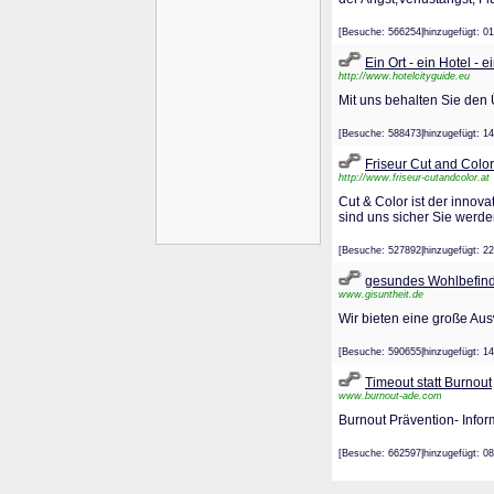
[Besuche: 566254|hinzugefügt
Ein Ort - ein Hotel - 
http://www.hotelcityguide.eu
Mit uns behalten Sie den 
[Besuche: 588473|hinzugefügt
Friseur Cut and Color
http://www.friseur-cutandcolor.at
Cut & Color ist der innova
sind uns sicher Sie werde
[Besuche: 527892|hinzugefügt
gesundes Wohlbefin
www.gisuntheit.de
Wir bieten eine große Au
[Besuche: 590655|hinzugefügt
Timeout statt Burnout
www.burnout-ade.com
Burnout Prävention- Info
[Besuche: 662597|hinzugefügt