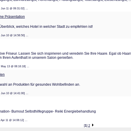
: 01 Jun 11 @ 09:31:02] ...
eine Präsentation
Überblick, welches Hotel in welcher Stadt zu empfehlen ist!
: 14 Jun 10 @ 14:56:50] ...
tive Friseur. Lassen Sie sich inspirieren und veredeln Sie Ihre Haare. Egal ob Haar
n Ihren Aufenthalt in unserem Salon genießen.
: 22 May 13 @ 08:16:18] ...
den
swahl an Produkten für gesundes Wohlbefinden an.
: 14 Jun 10 @ 14:41:00] ...
rmation- Burnout Selbsthilfegruppe- Reiki Energiebehandlung
: 08 Apr 11 @ 14:06:12] ...
[
1
]
2