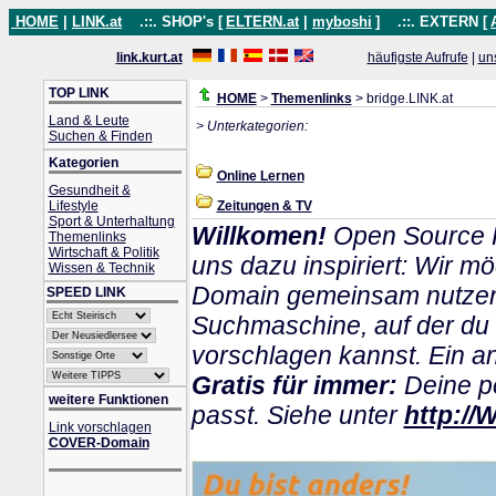
HOME
|
LINK.at
.::. SHOP's [
ELTERN.at
|
myboshi
]
.::. EXTERN [
link.kurt.at
häufigste Aufrufe
|
un
TOP LINK
HOME
>
Themenlinks
> bridge.LINK.at
Land & Leute
> Unterkategorien:
Suchen & Finden
Kategorien
Online Lernen
Gesundheit &
Lifestyle
Zeitungen & TV
Sport & Unterhaltung
Willkomen!
Open Source P
Themenlinks
Wirtschaft & Politik
uns dazu inspiriert: Wir m
Wissen & Technik
Domain gemeinsam nutzen k
SPEED LINK
Suchmaschine, auf der du
vorschlagen kannst. Ein and
Gratis für immer:
Deine pe
weitere Funktionen
passt. Siehe unter
http://
Link vorschlagen
COVER-Domain