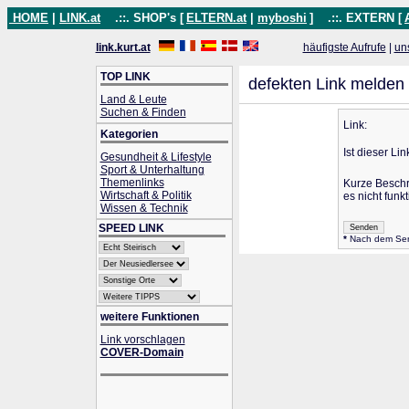
HOME
|
LINK.at
.::. SHOP's [
ELTERN.at
|
myboshi
]
.::. EXTERN [
link.kurt.at
häufigste Aufrufe
|
un
TOP LINK
defekten Link melden
Land & Leute
Suchen & Finden
Link:
Kategorien
Ist dieser Lin
Gesundheit & Lifestyle
Sport & Unterhaltung
Themenlinks
Kurze Besch
Wirtschaft & Politik
es nicht funkt
Wissen & Technik
SPEED LINK
*
Nach dem Send
weitere Funktionen
Link vorschlagen
COVER-Domain