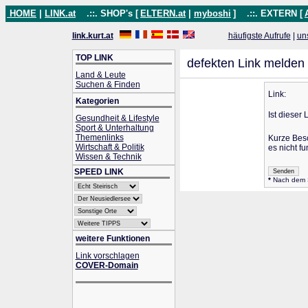
HOME
|
LINK.at
.::. SHOP's [
ELTERN.at
|
myboshi
]
.::. EXTERN [
link.kurt.at
häufigste Aufrufe
|
un
TOP LINK
defekten Link melden
Land & Leute
Suchen & Finden
Link:
Kategorien
Ist dieser 
Gesundheit & Lifestyle
Sport & Unterhaltung
Themenlinks
Kurze Bes
Wirtschaft & Politik
es nicht fu
Wissen & Technik
SPEED LINK
*
Nach dem Se
weitere Funktionen
Link vorschlagen
COVER-Domain