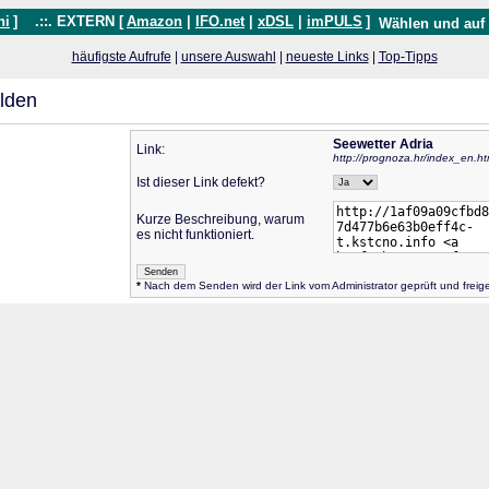
hi
]
.::. EXTERN [
Amazon
|
IFO.net
|
xDSL
|
imPULS
]
Wählen und auf
häufigste Aufrufe
|
unsere Auswahl
|
neueste Links
|
Top-Tipps
lden
Seewetter Adria
Link:
http://prognoza.hr/index_en.ht
Ist dieser Link defekt?
Kurze Beschreibung, warum
es nicht funktioniert.
*
Nach dem Senden wird der Link vom Administrator geprüft und frei