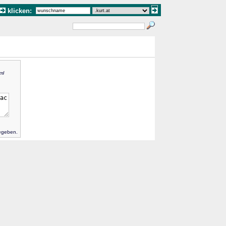
klicken:
ml
gegeben.