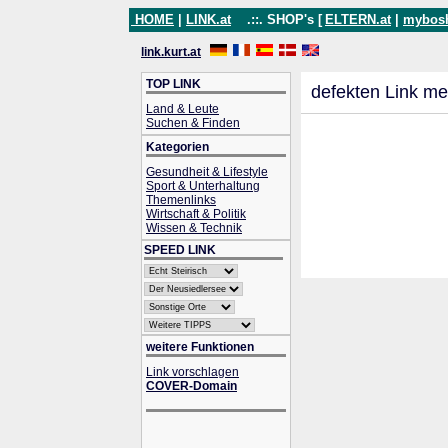
HOME
|
LINK.at
.::. SHOP's [
ELTERN.at
|
mybos
link.kurt.at
TOP LINK
defekten Link me
Land & Leute
Suchen & Finden
Kategorien
Gesundheit & Lifestyle
Sport & Unterhaltung
Themenlinks
Wirtschaft & Politik
Wissen & Technik
SPEED LINK
weitere Funktionen
Link vorschlagen
COVER-Domain