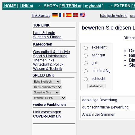
HOME
|
LINK.at
.::. SHOP's [
ELTERN.at
|
myboshi
]
.::. EXTERN [
link.kurt.at
häufigste Aufrufe
|
un
TOP LINK
bewerten Sie diesen L
Land & Leute
Suchen & Finden
Bitte 
Kategorien
exzellent
Die
Gesundheit & Lifestyle
sehr gut
Bit
Sport & Unterhaltung
Bit
Themenlinks
gut
Wirtschaft & Politik
Sie
Wissen & Technik
mittelmäßig
SPEED LINK
schlecht
derzeitige Bewertung
weitere Funktionen
durchschnittliche Bewertung
Link vorschlagen
Anzahl der Stimmen
COVER-Domain